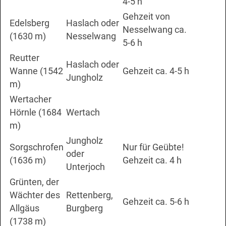
4-5 h
Gehzeit von
Edelsberg
Haslach oder
Nesselwang ca.
(1630 m)
Nesselwang
5-6 h
Reutter
Haslach oder
Wanne (1542
Gehzeit ca. 4-5 h
Jungholz
m)
Wertacher
Hörnle (1684
Wertach
m)
Jungholz
Sorgschrofen
Nur für Geübte!
oder
(1636 m)
Gehzeit ca. 4 h
Unterjoch
Grünten, der
Wächter des
Rettenberg,
Gehzeit ca. 5-6 h
Allgäus
Burgberg
(1738 m)